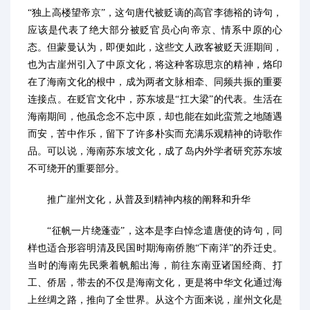
“独上高楼望帝京”，这句唐代被贬谪的高官李德裕的诗句，
应该是代表了绝大部分被贬官员心向帝京、情系中原的心
态。但蒙曼认为，即便如此，这些文人政客被贬天涯期间，
也为古崖州引入了中原文化，将这种客琼思京的精神，烙印
在了海南文化的根中，成为两者文脉相牵、同频共振的重要
连接点。在贬官文化中，苏东坡是“扛大梁”的代表。生活在
海南期间，他虽念念不忘中原，却也能在如此蛮荒之地随遇
而安，苦中作乐，留下了许多朴实而充满乐观精神的诗歌作
品。可以说，海南苏东坡文化，成了岛内外学者研究苏东坡
不可绕开的重要部分。
推广崖州文化，从普及到精神内核的阐释和升华
“征帆一片绕蓬壶”，这本是李白悼念遣唐使的诗句，同
样也适合形容明清及民国时期海南侨胞“下南洋”的乔迁史。
当时的海南先民乘着帆船出海，前往东南亚诸国经商、打
工、侨居，带去的不仅是海南文化，更是将中华文化通过海
上丝绸之路，推向了全世界。从这个方面来说，崖州文化是