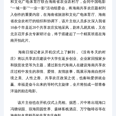
和文化广电体育厅联合海南省农业农村厅，会同中国电影
“一城一影”“一业一影”活动组委会，将海南共享农庄题材列
入创作的重要内容，在海南省旅游和文化广电体育厅、海南
省农业农村厅的组织和协调下，该片主创人员多次深入我省
10余个市县近20个共享农庄实地采风，剧本几易其稿，又在
北京召开多次专家研讨会，终于搭建起了一个精英班底在海
南开拍此片。
海南日报记者从开机仪式上了解到，《没有冬天的村
庄》将以共享农庄建设中大学生返乡创业、企业家回报家乡
和脱贫攻坚等为主题，通过新生代海南人在建设海南共享农
庄过程中发生的亲情、爱情、友情故事，既展示海南自然环
境之美、人性之善、共享农庄政策之优，也奏响爱拼就会
赢、幸福是奋斗出来的等时代主旋律，全片将拍成一部青春
洋溢的励志电影。
该片主创也在开机仪式上亮相。据悉，片中将出现海口
冯塘绿园、琼海田园世界、森林客栈酒店、万宁咖啡谷等在
海南知名度颇高的共享农庄身影。