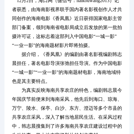
12月2日，海口网（微信号：haikouwang2013）记
者获悉，由海南影视界联手国内著名影视创作人才共
同创作的海南电影《香凤凰》近日获得国家电影主管
部门备案，领到海南省电影局成立后发放的第一批拍
摄许可证，这标志着这部列入中国电影“一城一影”
“一业一影”的海南题材影片即将拍摄。
据介绍，《香凤凰》的编剧由著名影视编剧韩志
晨担任，著名电影导演张弛担任导演。作为中国电影
“一城一影”“一业一影”的海南题材电影，海南地域特
色是其主要特点。
为真实反映海南共享农庄的特色，编剧韩志晨今
年国庆节前便来到海南采风，他先后到海口、琼海、
万宁、陵水、保亭、白沙、东方、澄迈等多个市县的
共享农庄采风，深入了解当地居民生活。在采风过程
中，韩志晨搜集到了许多海南共享农庄建设过程中的